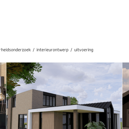
rheidsonderzoek
/
interieurontwerp
/
uitvoering