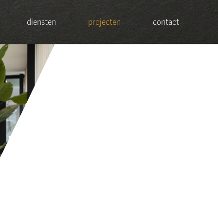
diensten
projecten
contact