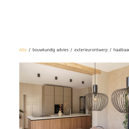
Alle
/
bouwkundig advies
/
exterieurontwerp
/
haalbaa