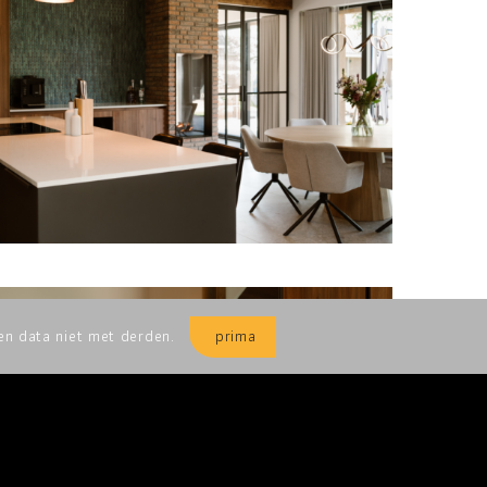
prima
len data niet met derden.