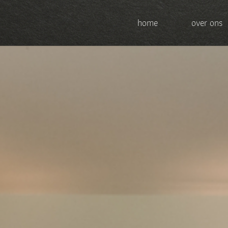
home
over ons