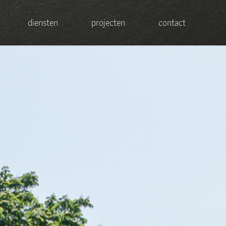
diensten
projecten
contact