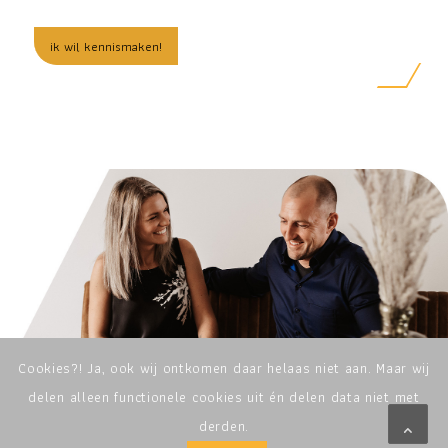
ik wil kennismaken!
Cookies?! Ja, ook wij ontkomen daar helaas niet aan. Maar wij
delen alleen functionele cookies uit én delen data niet met
derden.