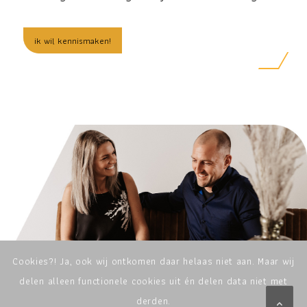
ik wil kennismaken!
Cookies?! Ja, ook wij ontkomen daar helaas niet aan. Maar wij
delen alleen functionele cookies uit én delen data niet met
derden.