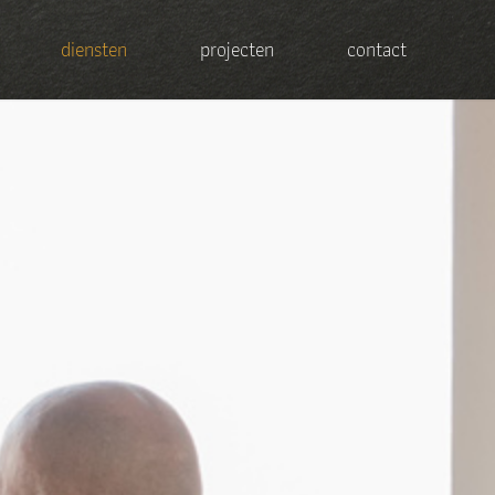
diensten
projecten
contact