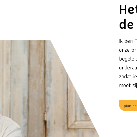
He
de
Ik ben F
onze pro
begelei
onderaa
zodat i
moet zij
plan ee