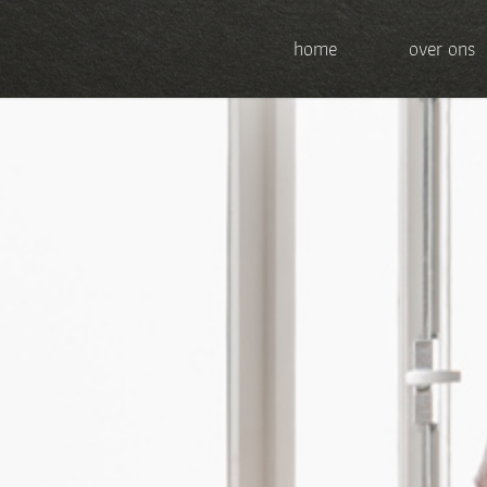
home
over ons