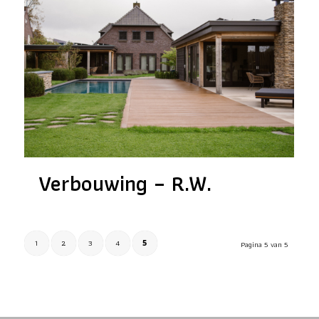
Verbouwing – R.W.
1
2
3
4
5
Pagina 5 van 5