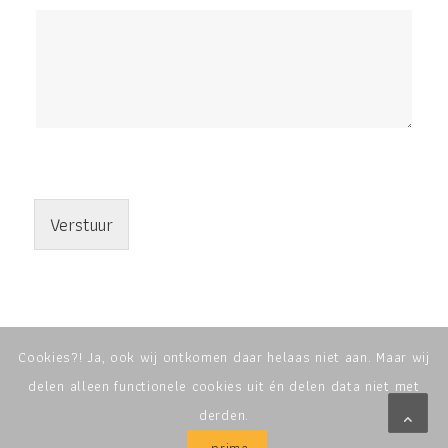
Verstuur
Cookies?! Ja, ook wij ontkomen daar helaas niet aan. Maar wij
delen alleen functionele cookies uit én delen data niet met
derden.
prima