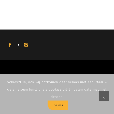
Cookies?! Ja, ook wij ontkomen daar helaas niet aan. Maar wij
delen alleen functionele cookies uit én delen data niet met
derden.
prima