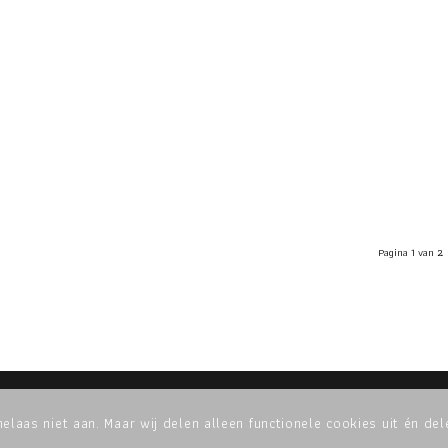
Pagina 1 van 2
den
elaas niet aan. Maar wij delen alleen functionele cookies uit én de