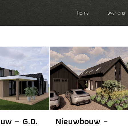
home
over ons
uw – G.D.
Nieuwbouw –