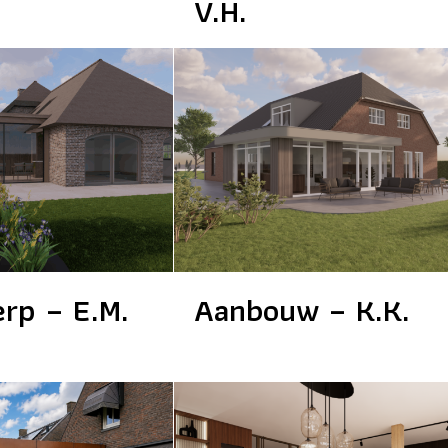
V.H.
rp – E.M.
Aanbouw – K.K.