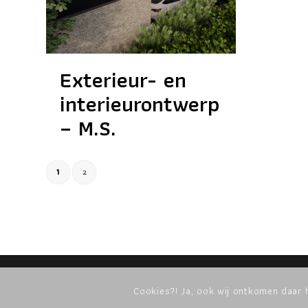
Exterieur- en
interieurontwerp
– M.S.
1
2
© object-z | ontwikkeld door
huyswerk.nl
|
algemene voorwaar
Cookies?! Ja, ook wij ontkomen daar h