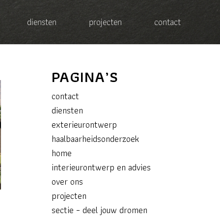
diensten
projecten
contact
PAGINA’S
contact
diensten
exterieurontwerp
haalbaarheidsonderzoek
home
interieurontwerp en advies
over ons
projecten
sectie – deel jouw dromen