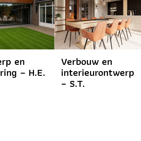
rp en
Verbouw en
ring – H.E.
interieurontwerp
– S.T.